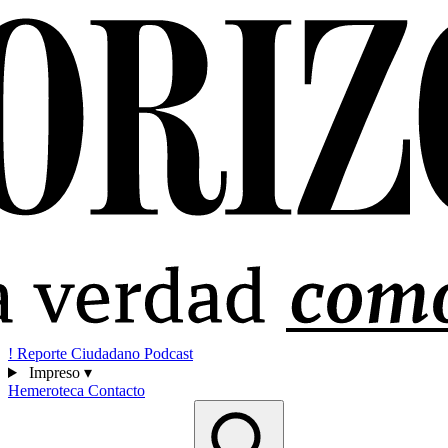
!
Reporte Ciudadano
Podcast
Impreso
▾
Hemeroteca
Contacto