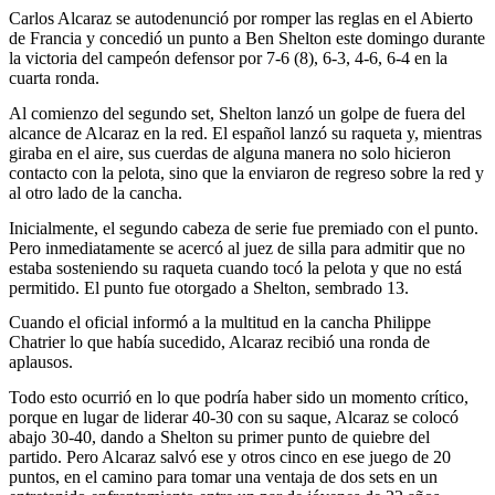
Carlos Alcaraz se autodenunció por romper las reglas en el Abierto
de Francia y concedió un punto a Ben Shelton este domingo durante
la victoria del campeón defensor por 7-6 (8), 6-3, 4-6, 6-4 en la
cuarta ronda.
Al comienzo del segundo set, Shelton lanzó un golpe de fuera del
alcance de Alcaraz en la red. El español lanzó su raqueta y, mientras
giraba en el aire, sus cuerdas de alguna manera no solo hicieron
contacto con la pelota, sino que la enviaron de regreso sobre la red y
al otro lado de la cancha.
Inicialmente, el segundo cabeza de serie fue premiado con el punto.
Pero inmediatamente se acercó al juez de silla para admitir que no
estaba sosteniendo su raqueta cuando tocó la pelota y que no está
permitido. El punto fue otorgado a Shelton, sembrado 13.
Cuando el oficial informó a la multitud en la cancha Philippe
Chatrier lo que había sucedido, Alcaraz recibió una ronda de
aplausos.
Todo esto ocurrió en lo que podría haber sido un momento crítico,
porque en lugar de liderar 40-30 con su saque, Alcaraz se colocó
abajo 30-40, dando a Shelton su primer punto de quiebre del
partido. Pero Alcaraz salvó ese y otros cinco en ese juego de 20
puntos, en el camino para tomar una ventaja de dos sets en un