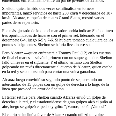
entretenido enfrentamiento entre un par de jóvenes de 22 años.
Shelton, quien ha sido dos veces semifinalista en torneos
importantes, lanzó servicios de hasta 230 km/h y derechazos de 187
km/h. Alcaraz, campeón de cuatro Grand Slams, mostró varias
partes de su repertorio.
Fue más ajustado de lo que el marcador podría indicar: Shelton tuvo
tres oportunidades de hacerse con el primer set, liderando en el
desempate 6-4, luego 6-5 y 7-6. Si hubiera tomado cualquiera de los
puntos subsiguientes, Shelton se habría llevado ese set.
Pero Alcaraz —quien enfrentará a Tommy Paul (12) en los cuartos
de final el martes— salvó el primero con un saque ganador. Shelton
falló un revés en el siguiente. Y el último terminó con Shelton
golpeando un revés directamente al cuerpo de Alcaraz, quien estaba
en la red y se contorsionó para cortar una volea ganadora.
Alcaraz luego convirtió su segundo punto de set, cerrando un
intercambio de 15 golpes con un golpe de derecha a lo largo de la
línea que provocó un error de Shelton.
El tercer set fue para Shelton cuando Alcaraz envió un golpe de
derecha a la red, y el estadounidense de gran golpeo alzó el puño al
aire, luego se golpeó el pecho y gritó: "¡Vamos, bebé! ¡Vamos!"
El cuarto se inclinó a favor de Alcaraz cuando utilizó un golpe