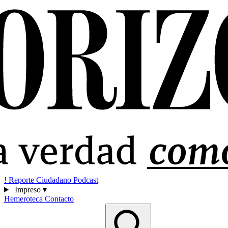
!
Reporte Ciudadano
Podcast
Impreso
▾
Hemeroteca
Contacto