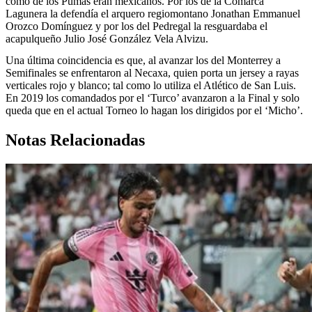
como de los Pumas eran mexicanos. Por los de la Comarca
Lagunera la defendía el arquero regiomontano Jonathan Emmanuel
Orozco Domínguez y por los del Pedregal la resguardaba el
acapulqueño Julio José González Vela Alvizu.
Una última coincidencia es que, al avanzar los del Monterrey a
Semifinales se enfrentaron al Necaxa, quien porta un jersey a rayas
verticales rojo y blanco; tal como lo utiliza el Atlético de San Luis.
En 2019 los comandados por el ‘Turco’ avanzaron a la Final y solo
queda que en el actual Torneo lo hagan los dirigidos por el ‘Micho’.
Notas Relacionadas