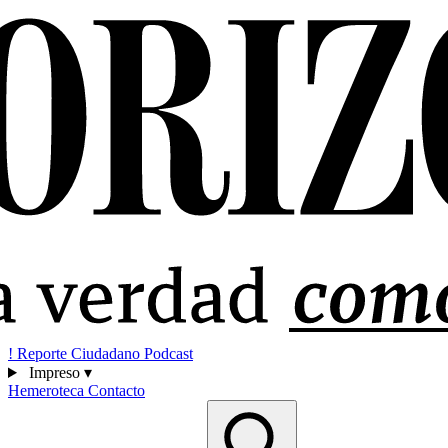
!
Reporte Ciudadano
Podcast
Impreso
▾
Hemeroteca
Contacto