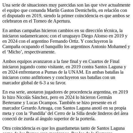
Una serie de situaciones muy parecidas son las que vive actualmente
el equipo que comanda Martín Gaston Demichelis, en relación con
el disputado en 2019, siendo la primer coincidencia es que ambos se
celebraron en el Torneo de Apertura.
En ambas campañas hicieron cambios en su dirección técnica, la
iniciaron sudamericanos; con el uruguayo Diego Alonso en 2019 y
en 2024 con el argentino Fernando Ortiz. Y concluyeron la
Campaña ocupando el banquillo los argentinos Antonio Mohamed y
el ‘Micho’, respectivamente.
Ambos equipos avanzaron a la fase final y en Cuartos de Final
iniciaron jugando como visitante, en 2019 contra Santos Laguna y
en 2024 enfrentaron a Pumas de la UNAM. En ambas batallas la
iniciaron como anfitriones y concluyeron sus batallas con un
marcador global de 6-3 a su favor.
En esa serie, anotaron jugadores de procedencia argentina, en 2019
lo hizo Nicolás Sánchez, pero en 2024 lo hicieron Germán
Berterame y Lucas Ocampos. También se hizo presente en el
marcador Gerardo Arteaga, con Santos Laguna anotó en su propia
meta y con la ‘Pandilla’ del Cerro de la Silla desde linderos del área
conectó de zurda al ángulo superior de la portería.
Otra coincidencia es que los guardametas tanto de Santos Laguna