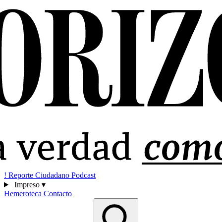
!
Reporte Ciudadano
Podcast
Impreso
▾
Hemeroteca
Contacto