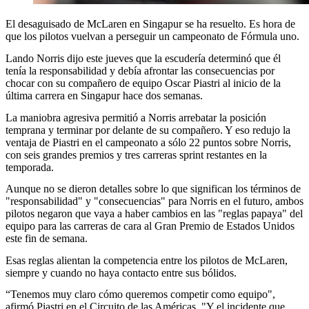
El desaguisado de McLaren en Singapur se ha resuelto. Es hora de
que los pilotos vuelvan a perseguir un campeonato de Fórmula uno.
Lando Norris dijo este jueves que la escudería determinó que él
tenía la responsabilidad y debía afrontar las consecuencias por
chocar con su compañero de equipo Oscar Piastri al inicio de la
última carrera en Singapur hace dos semanas.
La maniobra agresiva permitió a Norris arrebatar la posición
temprana y terminar por delante de su compañero. Y eso redujo la
ventaja de Piastri en el campeonato a sólo 22 puntos sobre Norris,
con seis grandes premios y tres carreras sprint restantes en la
temporada.
Aunque no se dieron detalles sobre lo que significan los términos de
"responsabilidad" y "consecuencias" para Norris en el futuro, ambos
pilotos negaron que vaya a haber cambios en las "reglas papaya" del
equipo para las carreras de cara al Gran Premio de Estados Unidos
este fin de semana.
Esas reglas alientan la competencia entre los pilotos de McLaren,
siempre y cuando no haya contacto entre sus bólidos.
“Tenemos muy claro cómo queremos competir como equipo",
afirmó Piastri en el Circuito de las Américas. "Y el incidente que