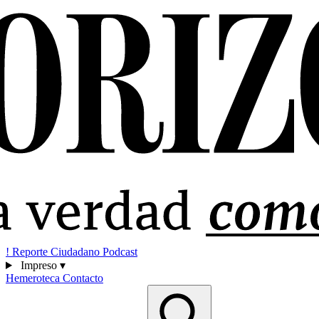
!
Reporte Ciudadano
Podcast
Impreso
▾
Hemeroteca
Contacto