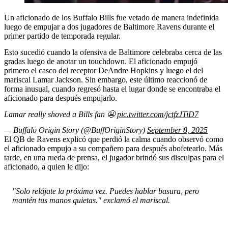
Un aficionado de los Buffalo Bills fue vetado de manera indefinida
luego de empujar a dos jugadores de Baltimore Ravens durante el
primer partido de temporada regular.
Esto sucedió cuando la ofensiva de Baltimore celebraba cerca de las
gradas luego de anotar un touchdown. El aficionado empujó
primero el casco del receptor DeAndre Hopkins y luego el del
mariscal Lamar Jackson. Sin embargo, este último reaccionó de
forma inusual, cuando regresó hasta el lugar donde se encontraba el
aficionado para después empujarlo.
Lamar really shoved a Bills fan 😬
pic.twitter.com/jctfzJTiD7
— Buffalo Origin Story (@BuffOriginStory)
September 8, 2025
El QB de Ravens explicó que perdió la calma cuando observó como
el aficionado empujo a su compañero para después abofetearlo. Más
tarde, en una rueda de prensa, el jugador brindó sus disculpas para el
aficionado, a quien le dijo:
"Solo relájate la próxima vez. Puedes hablar basura, pero
mantén tus manos quietas." exclamó el mariscal.