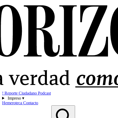
!
Reporte Ciudadano
Podcast
Impreso
▾
Hemeroteca
Contacto