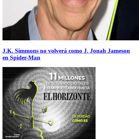
J.K. Simmons no volverá como J. Jonah Jameson
en Spider-Man