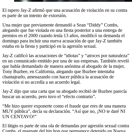
El rapero Jay-Z afirmó que una acusación de violación en su contra
es parte de un intento de extorsión.
Una mujer que previamente demandó a Sean “Diddy” Combs,
alegando que fue violada en una fiesta posterior a una entrega de
premios en el 2000 cuando tenía 13 años, modificó su demanda el
domingo para incluir una nueva acusación de que Jay-Z también
estaba en la fiesta y participó en la agresión sexual.
Jay-Z calificó las acusaciones de “idiotas” y “atroces por naturaleza”
en un comunicado emitido por una de sus empresas. También reveló
que había demandado de manera anónima al abogado de la mujer,
Tony Buzbee, en California, alegando que Buzbee intentaba
chantajearlo, amenazando con hacer pública la acusación de
violación si no accedía a un acuerdo legal.
Jay-Z dijo que una carta que su abogado recibió de Buzbee parecía
buscar un acuerdo, pero tuvo el “efecto contrario”.
“Me hizo querer exponerte como el fraude que eres de una manera
MUY pública”, decía su declaración. “Así que no, ¡NO te daré NI
UN CENTAVO!”
El litigio es parte de una ola de demandas por agresión sexual contra
Combs, el magnate del hip hop que permanece detenido en Nueva