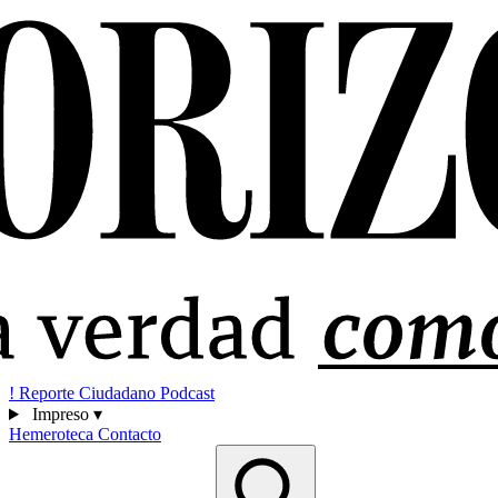
!
Reporte Ciudadano
Podcast
Impreso
▾
Hemeroteca
Contacto