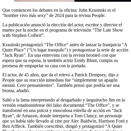
Que comiencen los debates en la oficina: John Krasinski es el
“hombre vivo más sexy” de 2024 para la revista People.
La publicación anunció la elección del actor, escritor y director el
martes por la noche en el programa de televisión “The Late Show
with Stephen Colbert”.
Krasinski protagonizó “The Office” antes de lanzar la franquicia “A
Quiet Place” ("Un lugar tranquilo") y protagonizar la serie de acción
“Jack Ryan”. En una entrevista con la revista bromeó con que
espera que su esposa, la también actriz Emily Blunt, cumpla su
promesa de empapelar su casa con la portada.
El actor, de 45 años, que da el relevo a Patrick Dempsey, dijo a
People que su reacción inmediata fue “simplemente un apagón
mental. Cero pensamientos”. También pensó que podría ser una
broma, añadió.
Saltó a la fama interpretando al desgarbado y larguirucho Jim en la
versión estadounidense del falso documental “The Office”, y se
transformó en una pulcra y musculosa estrella de acción en “Jack
Ryan”, de Amazon, donde interpreta a Tom Clancy, un personaje
que ya había sido llevado al cine por Alec Baldwin, Harrison Ford y
Ben Affleck. También coescribió, dirigió y protagonizó “A Quiet