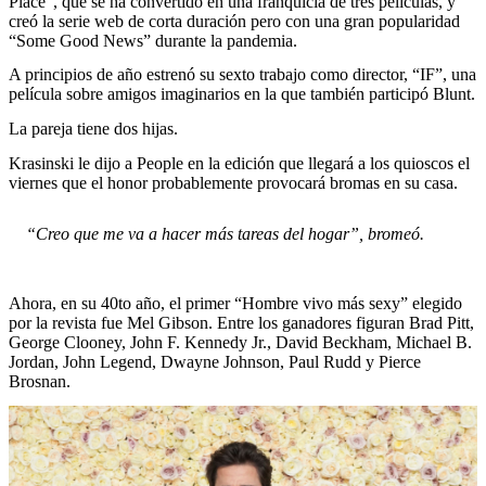
Place”, que se ha convertido en una franquicia de tres películas, y
creó la serie web de corta duración pero con una gran popularidad
“Some Good News” durante la pandemia.
A principios de año estrenó su sexto trabajo como director, “IF”, una
película sobre amigos imaginarios en la que también participó Blunt.
La pareja tiene dos hijas.
Krasinski le dijo a People en la edición que llegará a los quioscos el
viernes que el honor probablemente provocará bromas en su casa.
“Creo que me va a hacer más tareas del hogar”, bromeó.
Ahora, en su 40to año, el primer “Hombre vivo más sexy” elegido
por la revista fue Mel Gibson. Entre los ganadores figuran Brad Pitt,
George Clooney, John F. Kennedy Jr., David Beckham, Michael B.
Jordan, John Legend, Dwayne Johnson, Paul Rudd y Pierce
Brosnan.