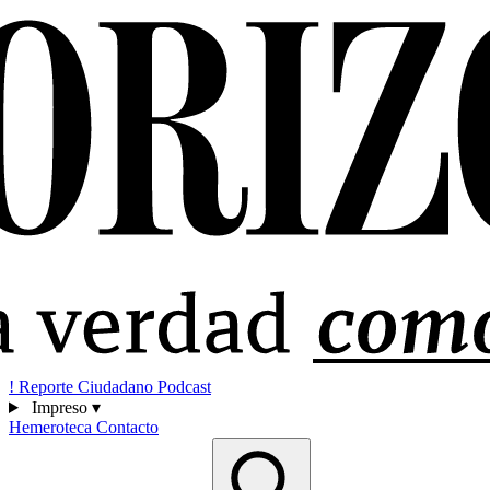
!
Reporte Ciudadano
Podcast
Impreso
▾
Hemeroteca
Contacto