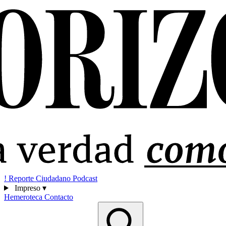
!
Reporte Ciudadano
Podcast
Impreso
▾
Hemeroteca
Contacto