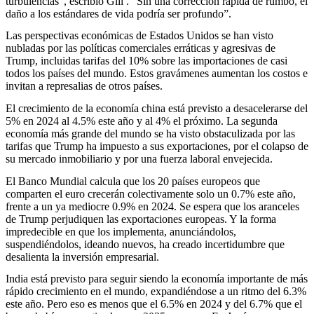
turbulencias", escribió Gill . “Sin una corrección rápida de rumbo, el
daño a los estándares de vida podría ser profundo”.
Las perspectivas económicas de Estados Unidos se han visto
nubladas por las políticas comerciales erráticas y agresivas de
Trump, incluidas tarifas del 10% sobre las importaciones de casi
todos los países del mundo. Estos gravámenes aumentan los costos e
invitan a represalias de otros países.
El crecimiento de la economía china está previsto a desacelerarse del
5% en 2024 al 4.5% este año y al 4% el próximo. La segunda
economía más grande del mundo se ha visto obstaculizada por las
tarifas que Trump ha impuesto a sus exportaciones, por el colapso de
su mercado inmobiliario y por una fuerza laboral envejecida.
El Banco Mundial calcula que los 20 países europeos que
comparten el euro crecerán colectivamente solo un 0.7% este año,
frente a un ya mediocre 0.9% en 2024. Se espera que los aranceles
de Trump perjudiquen las exportaciones europeas. Y la forma
impredecible en que los implementa, anunciándolos,
suspendiéndolos, ideando nuevos, ha creado incertidumbre que
desalienta la inversión empresarial.
India está previsto para seguir siendo la economía importante de más
rápido crecimiento en el mundo, expandiéndose a un ritmo del 6.3%
este año. Pero eso es menos que el 6.5% en 2024 y del 6.7% que el