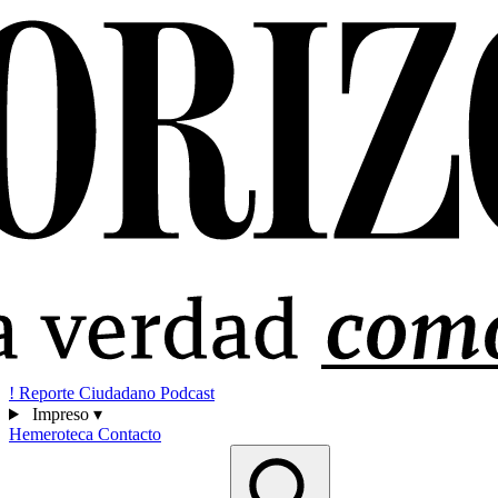
!
Reporte Ciudadano
Podcast
Impreso
▾
Hemeroteca
Contacto