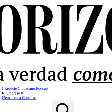
!
Reporte Ciudadano
Podcast
Impreso
▾
Hemeroteca
Contacto