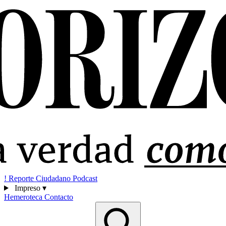
!
Reporte Ciudadano
Podcast
Impreso
▾
Hemeroteca
Contacto