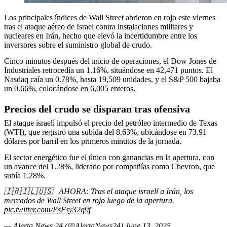
Los principales índices de Wall Street abrieron en rojo este viernes
tras el ataque aéreo de Israel contra instalaciones militares y
nucleares en Irán, hecho que elevó la incertidumbre entre los
inversores sobre el suministro global de crudo.
Cinco minutos después del inicio de operaciones, el Dow Jones de
Industriales retrocedía un 1.16%, situándose en 42,471 puntos. El
Nasdaq caía un 0.78%, hasta 19,509 unidades, y el S&P 500 bajaba
un 0.66%, colocándose en 6,005 enteros.
Precios del crudo se disparan tras ofensiva
El ataque israelí impulsó el precio del petróleo intermedio de Texas
(WTI), que registró una subida del 8.63%, ubicándose en 73.91
dólares por barril en los primeros minutos de la jornada.
El sector energético fue el único con ganancias en la apertura, con
un avance del 1.28%, liderado por compañías como Chevron, que
subía 1.28%.
🇮🇷🇮🇱🇺🇸 | AHORA: Tras el ataque israelí a Irán, los
mercados de Wall Street en rojo luego de la apertura.
pic.twitter.com/PsFsy32q9f
— Alerta News 24 (@AlertaNews24)
June 13, 2025