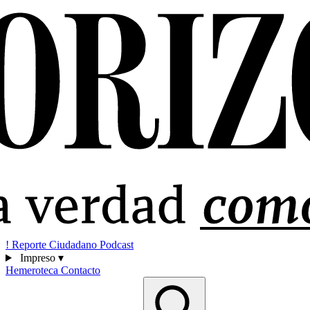
!
Reporte Ciudadano
Podcast
Impreso
▾
Hemeroteca
Contacto