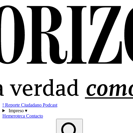
!
Reporte Ciudadano
Podcast
Impreso
▾
Hemeroteca
Contacto