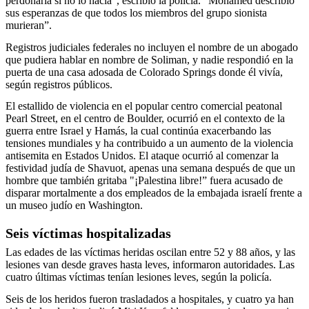
perdonaría si no lo hacía”, escribió la policía. “Mohamed describió
sus esperanzas de que todos los miembros del grupo sionista
murieran”.
Registros judiciales federales no incluyen el nombre de un abogado
que pudiera hablar en nombre de Soliman, y nadie respondió en la
puerta de una casa adosada de Colorado Springs donde él vivía,
según registros públicos.
El estallido de violencia en el popular centro comercial peatonal
Pearl Street, en el centro de Boulder, ocurrió en el contexto de la
guerra entre Israel y Hamás, la cual continúa exacerbando las
tensiones mundiales y ha contribuido a un aumento de la violencia
antisemita en Estados Unidos. El ataque ocurrió al comenzar la
festividad judía de Shavuot, apenas una semana después de que un
hombre que también gritaba "¡Palestina libre!” fuera acusado de
disparar mortalmente a dos empleados de la embajada israelí frente a
un museo judío en Washington.
Seis víctimas hospitalizadas
Las edades de las víctimas heridas oscilan entre 52 y 88 años, y las
lesiones van desde graves hasta leves, informaron autoridades. Las
cuatro últimas víctimas tenían lesiones leves, según la policía.
Seis de los heridos fueron trasladados a hospitales, y cuatro ya han