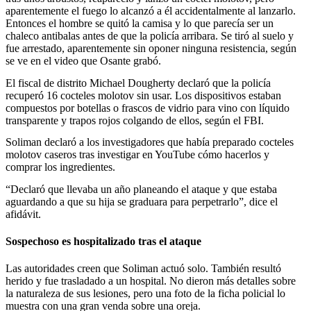
aparentemente el fuego lo alcanzó a él accidentalmente al lanzarlo.
Entonces el hombre se quitó la camisa y lo que parecía ser un
chaleco antibalas antes de que la policía arribara. Se tiró al suelo y
fue arrestado, aparentemente sin oponer ninguna resistencia, según
se ve en el video que Osante grabó.
El fiscal de distrito Michael Dougherty declaró que la policía
recuperó 16 cocteles molotov sin usar. Los dispositivos estaban
compuestos por botellas o frascos de vidrio para vino con líquido
transparente y trapos rojos colgando de ellos, según el FBI.
Soliman declaró a los investigadores que había preparado cocteles
molotov caseros tras investigar en YouTube cómo hacerlos y
comprar los ingredientes.
“Declaró que llevaba un año planeando el ataque y que estaba
aguardando a que su hija se graduara para perpetrarlo”, dice el
afidávit.
Sospechoso es hospitalizado tras el ataque
Las autoridades creen que Soliman actuó solo. También resultó
herido y fue trasladado a un hospital. No dieron más detalles sobre
la naturaleza de sus lesiones, pero una foto de la ficha policial lo
muestra con una gran venda sobre una oreja.