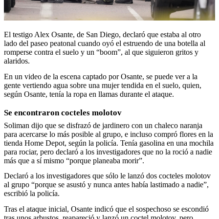
El testigo Alex Osante, de San Diego, declaró que estaba al otro
lado del paseo peatonal cuando oyó el estruendo de una botella al
romperse contra el suelo y un “boom”, al que siguieron gritos y
alaridos.
En un video de la escena captado por Osante, se puede ver a la
gente vertiendo agua sobre una mujer tendida en el suelo, quien,
según Osante, tenía la ropa en llamas durante el ataque.
Se encontraron cocteles molotov
Soliman dijo que se disfrazó de jardinero con un chaleco naranja
para acercarse lo más posible al grupo, e incluso compró flores en la
tienda Home Depot, según la policía. Tenía gasolina en una mochila
para rociar, pero declaró a los investigadores que no la roció a nadie
más que a sí mismo “porque planeaba morir”.
Declaró a los investigadores que sólo le lanzó dos cocteles molotov
al grupo “porque se asustó y nunca antes había lastimado a nadie”,
escribió la policía.
Tras el ataque inicial, Osante indicó que el sospechoso se escondió
tras unos arbustos, reapareció y lanzó un coctel molotov, pero