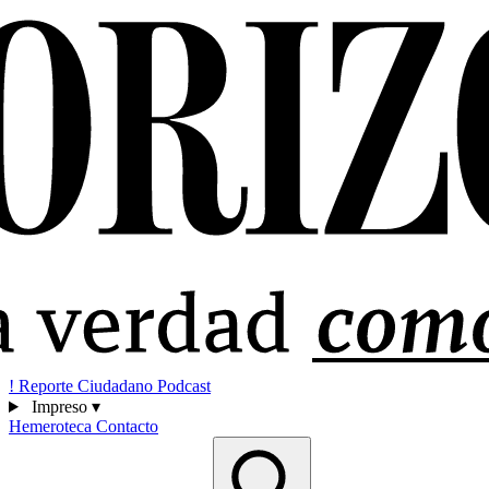
!
Reporte Ciudadano
Podcast
Impreso
▾
Hemeroteca
Contacto