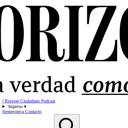
!
Reporte Ciudadano
Podcast
Impreso
▾
Hemeroteca
Contacto