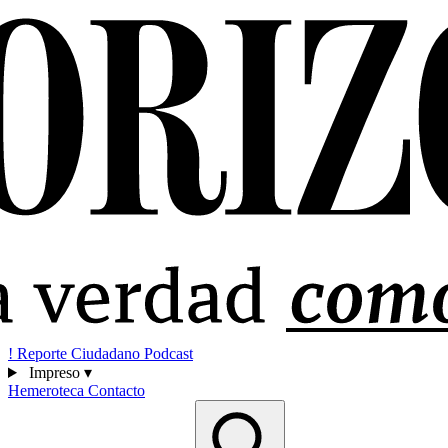
!
Reporte Ciudadano
Podcast
Impreso
▾
Hemeroteca
Contacto