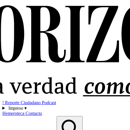
!
Reporte Ciudadano
Podcast
Impreso
▾
Hemeroteca
Contacto