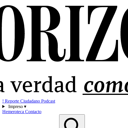
!
Reporte Ciudadano
Podcast
Impreso
▾
Hemeroteca
Contacto