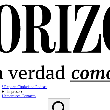
!
Reporte Ciudadano
Podcast
Impreso
▾
Hemeroteca
Contacto