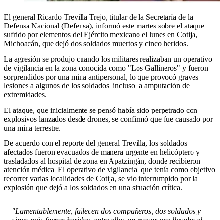
El general Ricardo Trevilla Trejo, titular de la Secretaría de la
Defensa Nacional (Defensa), informó este martes sobre el ataque
sufrido por elementos del Ejército mexicano el lunes en Cotija,
Michoacán, que dejó dos soldados muertos y cinco heridos.
La agresión se produjo cuando los militares realizaban un operativo
de vigilancia en la zona conocida como "Los Gallineros" y fueron
sorprendidos por una mina antipersonal, lo que provocó graves
lesiones a algunos de los soldados, incluso la amputación de
extremidades.
El ataque, que inicialmente se pensó había sido perpetrado con
explosivos lanzados desde drones, se confirmó que fue causado por
una mina terrestre.
De acuerdo con el reporte del general Trevilla, los soldados
afectados fueron evacuados de manera urgente en helicóptero y
trasladados al hospital de zona en Apatzingán, donde recibieron
atención médica. El operativo de vigilancia, que tenía como objetivo
recorrer varias localidades de Cotija, se vio interrumpido por la
explosión que dejó a los soldados en una situación crítica.
"Lamentablemente, fallecen dos compañeros, dos soldados y
cinco más fueron heridos, entre ellos un mayor que llevaba el