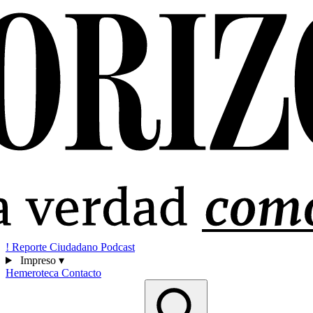
!
Reporte Ciudadano
Podcast
Impreso
▾
Hemeroteca
Contacto