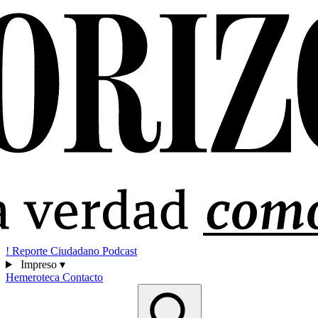
!
Reporte Ciudadano
Podcast
Impreso
▾
Hemeroteca
Contacto