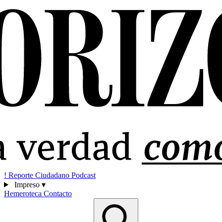
!
Reporte Ciudadano
Podcast
Impreso
▾
Hemeroteca
Contacto