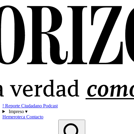
!
Reporte Ciudadano
Podcast
Impreso
▾
Hemeroteca
Contacto