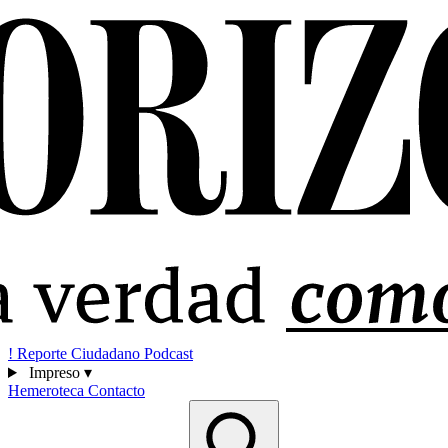
!
Reporte Ciudadano
Podcast
Impreso
▾
Hemeroteca
Contacto