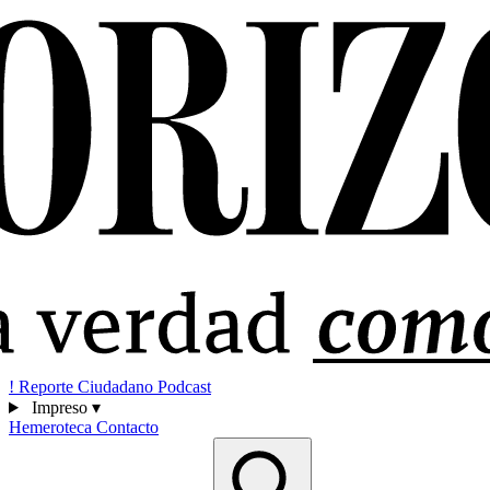
!
Reporte Ciudadano
Podcast
Impreso
▾
Hemeroteca
Contacto