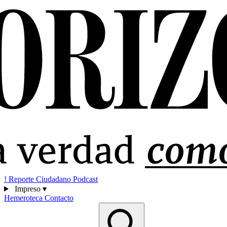
!
Reporte Ciudadano
Podcast
Impreso
▾
Hemeroteca
Contacto