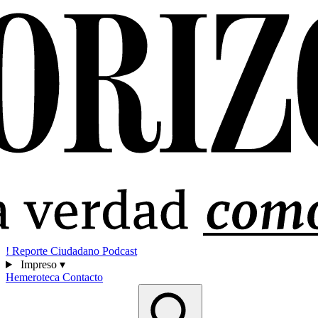
!
Reporte Ciudadano
Podcast
Impreso
▾
Hemeroteca
Contacto