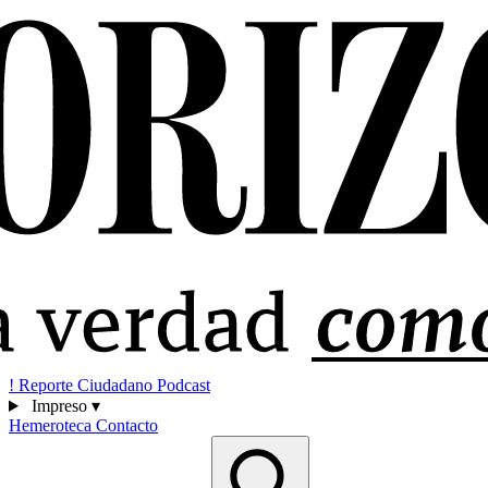
!
Reporte Ciudadano
Podcast
Impreso
▾
Hemeroteca
Contacto