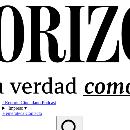
!
Reporte Ciudadano
Podcast
Impreso
▾
Hemeroteca
Contacto