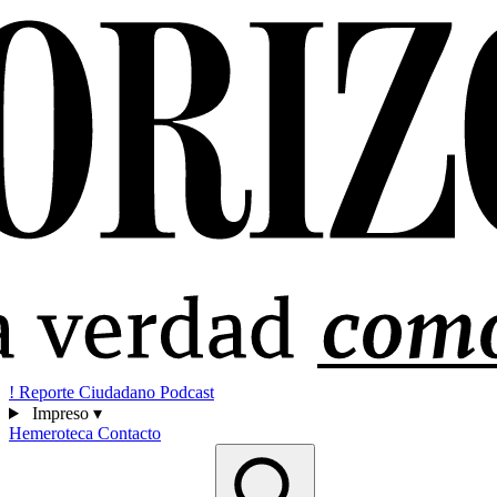
!
Reporte Ciudadano
Podcast
Impreso
▾
Hemeroteca
Contacto