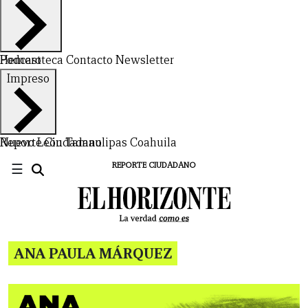
VIDA
Hemeroteca
Podcast
Contacto
Newsletter
Impreso
Nuevo León
Reporte Ciudadano
Tamaulipas
Coahuila
☰
REPORTE CIUDADANO
ANA PAULA MÁRQUEZ