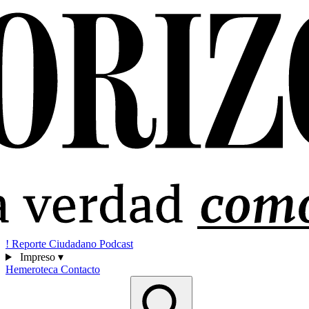
!
Reporte Ciudadano
Podcast
Impreso
▾
Hemeroteca
Contacto