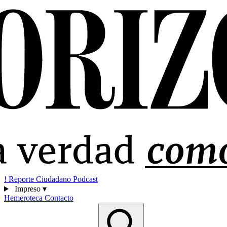
!
Reporte Ciudadano
Podcast
Impreso
▾
Hemeroteca
Contacto