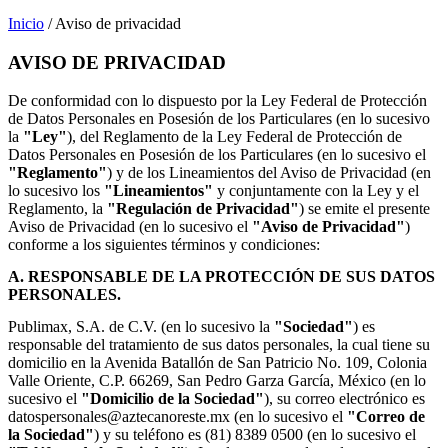
Inicio
/ Aviso de privacidad
AVISO DE PRIVACIDAD
De conformidad con lo dispuesto por la Ley Federal de Protección
de Datos Personales en Posesión de los Particulares (en lo sucesivo
la
"Ley"
), del Reglamento de la Ley Federal de Protección de
Datos Personales en Posesión de los Particulares (en lo sucesivo el
"Reglamento"
) y de los Lineamientos del Aviso de Privacidad (en
lo sucesivo los
"Lineamientos"
y conjuntamente con la Ley y el
Reglamento, la
"Regulación de Privacidad"
) se emite el presente
Aviso de Privacidad (en lo sucesivo el
"Aviso de Privacidad"
)
conforme a los siguientes términos y condiciones:
A. RESPONSABLE DE LA PROTECCIÓN DE SUS DATOS
PERSONALES.
Publimax, S.A. de C.V. (en lo sucesivo la
"Sociedad"
) es
responsable del tratamiento de sus datos personales, la cual tiene su
domicilio en la Avenida Batallón de San Patricio No. 109, Colonia
Valle Oriente, C.P. 66269, San Pedro Garza García, México (en lo
sucesivo el
"Domicilio de la Sociedad"
), su correo electrónico es
datospersonales@aztecanoreste.mx (en lo sucesivo el
"Correo de
la Sociedad"
) y su teléfono es (81) 8389 0500 (en lo sucesivo el