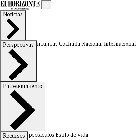
Noticias
Nuevo León
Tamaulipas
Coahuila
Nacional
Internacional
Perspectivas
Finanzas
Opinión
Entretenimiento
Deportes
Espectáculos
Estilo de Vida
Recursos