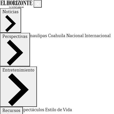
Noticias
Nuevo León
Tamaulipas
Coahuila
Nacional
Internacional
Perspectivas
Finanzas
Opinión
Entretenimiento
Deportes
Espectáculos
Estilo de Vida
Recursos