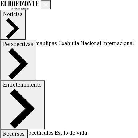
Noticias
Nuevo León
Tamaulipas
Coahuila
Nacional
Internacional
Perspectivas
Finanzas
Opinión
Entretenimiento
Deportes
Espectáculos
Estilo de Vida
Recursos