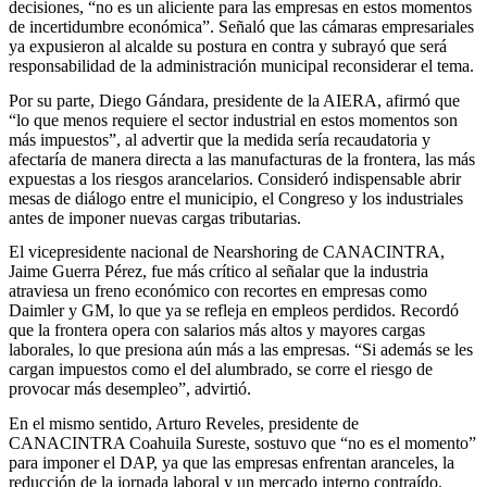
decisiones, “no es un aliciente para las empresas en estos momentos
de incertidumbre económica”. Señaló que las cámaras empresariales
ya expusieron al alcalde su postura en contra y subrayó que será
responsabilidad de la administración municipal reconsiderar el tema.
Por su parte, Diego Gándara, presidente de la AIERA, afirmó que
“lo que menos requiere el sector industrial en estos momentos son
más impuestos”, al advertir que la medida sería recaudatoria y
afectaría de manera directa a las manufacturas de la frontera, las más
expuestas a los riesgos arancelarios. Consideró indispensable abrir
mesas de diálogo entre el municipio, el Congreso y los industriales
antes de imponer nuevas cargas tributarias.
El vicepresidente nacional de Nearshoring de CANACINTRA,
Jaime Guerra Pérez, fue más crítico al señalar que la industria
atraviesa un freno económico con recortes en empresas como
Daimler y GM, lo que ya se refleja en empleos perdidos. Recordó
que la frontera opera con salarios más altos y mayores cargas
laborales, lo que presiona aún más a las empresas. “Si además se les
cargan impuestos como el del alumbrado, se corre el riesgo de
provocar más desempleo”, advirtió.
En el mismo sentido, Arturo Reveles, presidente de
CANACINTRA Coahuila Sureste, sostuvo que “no es el momento”
para imponer el DAP, ya que las empresas enfrentan aranceles, la
reducción de la jornada laboral y un mercado interno contraído.