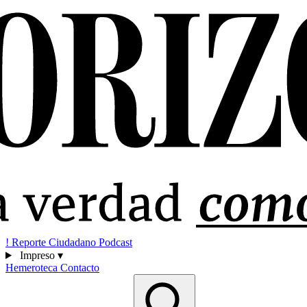
!
Reporte Ciudadano
Podcast
Impreso
▾
Hemeroteca
Contacto