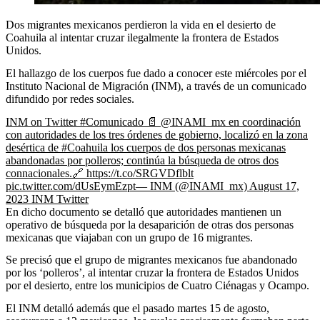
Dos migrantes mexicanos perdieron la vida en el desierto de
Coahuila al intentar cruzar ilegalmente la frontera de Estados
Unidos.
El hallazgo de los cuerpos fue dado a conocer este miércoles por el
Instituto Nacional de Migración (INM), a través de un comunicado
difundido por redes sociales.
INM on Twitter
#Comunicado 📄 @INAMI_mx en coordinación
con autoridades de los tres órdenes de gobierno, localizó en la zona
desértica de #Coahuila los cuerpos de dos personas mexicanas
abandonadas por polleros; continúa la búsqueda de otros dos
connacionales.🔗 https://t.co/SRGVDflblt
pic.twitter.com/dUsEymEzpt— INM (@INAMI_mx) August 17,
2023
INM
Twitter
En dicho documento se detalló que autoridades mantienen un
operativo de búsqueda por la desaparición de otras dos personas
mexicanas que viajaban con un grupo de 16 migrantes.
Se precisó que el grupo de migrantes mexicanos fue abandonado
por los ‘polleros’, al intentar cruzar la frontera de Estados Unidos
por el desierto, entre los municipios de Cuatro Ciénagas y Ocampo.
El INM detalló además que el pasado martes 15 de agosto,