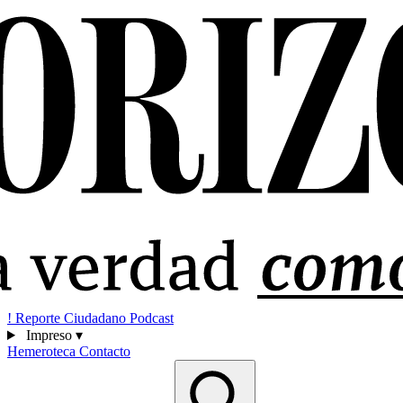
!
Reporte Ciudadano
Podcast
Impreso
▾
Hemeroteca
Contacto