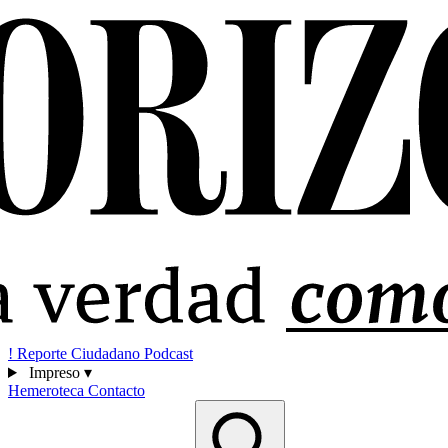
!
Reporte Ciudadano
Podcast
Impreso
▾
Hemeroteca
Contacto