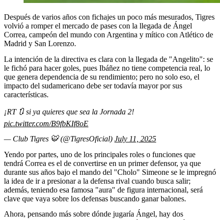
Después de varios años con fichajes un poco más mesurados, Tigres
volvió a romper el mercado de pases con la llegada de Ángel
Correa, campeón del mundo con Argentina y mítico con Atlético de
Madrid y San Lorenzo.
La intención de la directiva es clara con la llegada de "Angelito": se
le fichó para hacer goles, pues Ibáñez no tiene competencia real, lo
que genera dependencia de su rendimiento; pero no solo eso, el
impacto del sudamericano debe ser todavía mayor por sus
características.
¡RT 🔃 si ya quieres que sea la Jornada 2!
pic.twitter.com/B9fbKIf8oE
— Club Tigres 🐯 (@TigresOficial)
July 11, 2025
Yendo por partes, uno de los principales roles o funciones que
tendrá Correa es el de convertirse en un primer defensor, ya que
durante sus años bajo el mando del "Cholo" Simeone se le impregnó
la idea de ir a presionar a la defensa rival cuando busca salir;
además, teniendo esa famosa "aura" de figura internacional, será
clave que vaya sobre los defensas buscando ganar balones.
Ahora, pensando más sobre dónde jugaría Ángel, hay dos