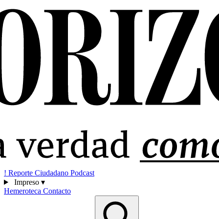
!
Reporte Ciudadano
Podcast
Impreso
▾
Hemeroteca
Contacto