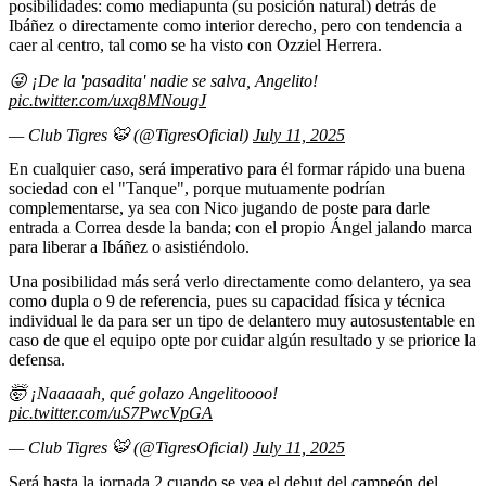
posibilidades: como mediapunta (su posición natural) detrás de
Ibáñez o directamente como interior derecho, pero con tendencia a
caer al centro, tal como se ha visto con Ozziel Herrera.
😜 ¡De la 'pasadita' nadie se salva, Angelito!
pic.twitter.com/uxq8MNougJ
— Club Tigres 🐯 (@TigresOficial)
July 11, 2025
En cualquier caso, será imperativo para él formar rápido una buena
sociedad con el "Tanque", porque mutuamente podrían
complementarse, ya sea con Nico jugando de poste para darle
entrada a Correa desde la banda; con el propio Ángel jalando marca
para liberar a Ibáñez o asistiéndolo.
Una posibilidad más será verlo directamente como delantero, ya sea
como dupla o 9 de referencia, pues su capacidad física y técnica
individual le da para ser un tipo de delantero muy autosustentable en
caso de que el equipo opte por cuidar algún resultado y se priorice la
defensa.
🤯 ¡Naaaaah, qué golazo Angelitoooo!
pic.twitter.com/uS7PwcVpGA
— Club Tigres 🐯 (@TigresOficial)
July 11, 2025
Será hasta la jornada 2 cuando se vea el debut del campeón del