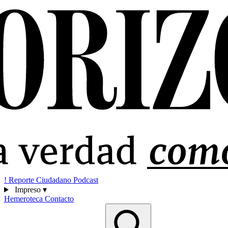
!
Reporte Ciudadano
Podcast
Impreso
▾
Hemeroteca
Contacto