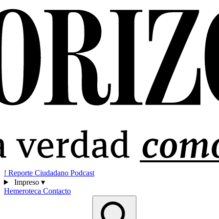
!
Reporte Ciudadano
Podcast
Impreso
▾
Hemeroteca
Contacto