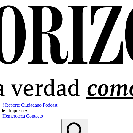
!
Reporte Ciudadano
Podcast
Impreso
▾
Hemeroteca
Contacto