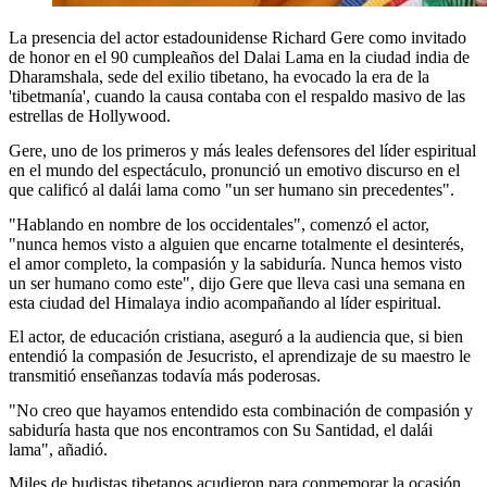
La presencia del actor estadounidense Richard Gere como invitado
de honor en el 90 cumpleaños del Dalai Lama en la ciudad india de
Dharamshala, sede del exilio tibetano, ha evocado la era de la
'tibetmanía', cuando la causa contaba con el respaldo masivo de las
estrellas de Hollywood.
Gere, uno de los primeros y más leales defensores del líder espiritual
en el mundo del espectáculo, pronunció un emotivo discurso en el
que calificó al dalái lama como "un ser humano sin precedentes".
"Hablando en nombre de los occidentales", comenzó el actor,
"nunca hemos visto a alguien que encarne totalmente el desinterés,
el amor completo, la compasión y la sabiduría. Nunca hemos visto
un ser humano como este", dijo Gere que lleva casi una semana en
esta ciudad del Himalaya indio acompañando al líder espiritual.
El actor, de educación cristiana, aseguró a la audiencia que, si bien
entendió la compasión de Jesucristo, el aprendizaje de su maestro le
transmitió enseñanzas todavía más poderosas.
"No creo que hayamos entendido esta combinación de compasión y
sabiduría hasta que nos encontramos con Su Santidad, el dalái
lama", añadió.
Miles de budistas tibetanos acudieron para conmemorar la ocasión,