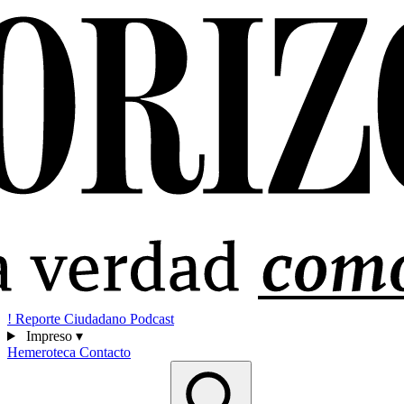
!
Reporte Ciudadano
Podcast
Impreso
▾
Hemeroteca
Contacto