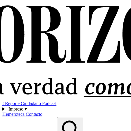
!
Reporte Ciudadano
Podcast
Impreso
▾
Hemeroteca
Contacto