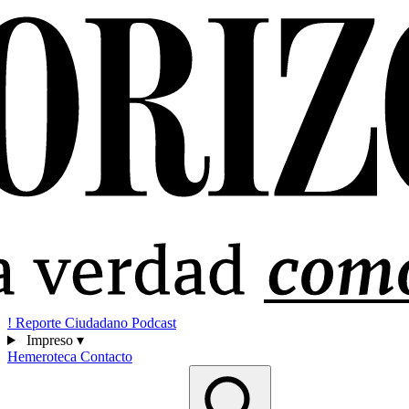
!
Reporte Ciudadano
Podcast
Impreso
▾
Hemeroteca
Contacto