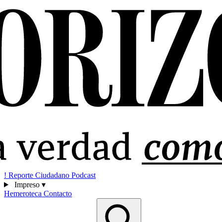
!
Reporte Ciudadano
Podcast
Impreso
▾
Hemeroteca
Contacto