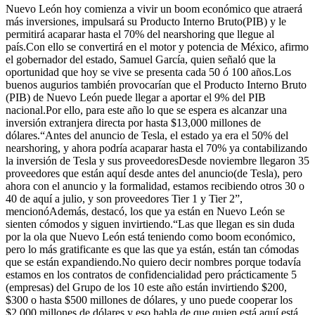
Nuevo León hoy comienza a vivir un boom económico que atraerá
más inversiones, impulsará su Producto Interno Bruto(PIB) y le
permitirá acaparar hasta el 70% del nearshoring que llegue al
país.Con ello se convertirá en el motor y potencia de México, afirmo
el gobernador del estado, Samuel García, quien señaló que la
oportunidad que hoy se vive se presenta cada 50 ó 100 años.Los
buenos augurios también provocarían que el Producto Interno Bruto
(PIB) de Nuevo León puede llegar a aportar el 9% del PIB
nacional.Por ello, para este año lo que se espera es alcanzar una
inversión extranjera directa por hasta $13,000 millones de
dólares.“Antes del anuncio de Tesla, el estado ya era el 50% del
nearshoring, y ahora podría acaparar hasta el 70% ya contabilizando
la inversión de Tesla y sus proveedoresDesde noviembre llegaron 35
proveedores que están aquí desde antes del anuncio(de Tesla), pero
ahora con el anuncio y la formalidad, estamos recibiendo otros 30 o
40 de aquí a julio, y son proveedores Tier 1 y Tier 2”,
mencionóAdemás, destacó, los que ya están en Nuevo León se
sienten cómodos y siguen invirtiendo.“Las que llegan es sin duda
por la ola que Nuevo León está teniendo como boom económico,
pero lo más gratificante es que las que ya están, están tan cómodas
que se están expandiendo.No quiero decir nombres porque todavía
estamos en los contratos de confidencialidad pero prácticamente 5
(empresas) del Grupo de los 10 este año están invirtiendo $200,
$300 o hasta $500 millones de dólares, y uno puede cooperar los
$2,000 millones de dólares y eso habla de que quien está aquí está