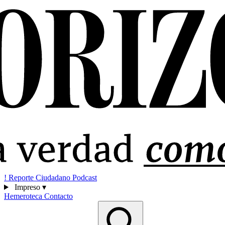
!
Reporte Ciudadano
Podcast
Impreso
▾
Hemeroteca
Contacto