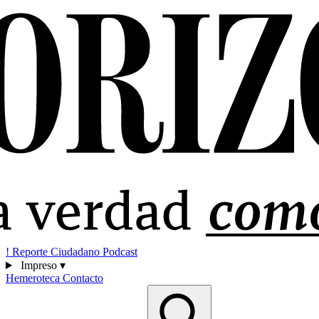
!
Reporte Ciudadano
Podcast
Impreso
▾
Hemeroteca
Contacto