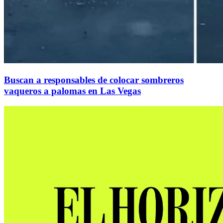
Buscan a responsables de colocar sombreros
vaqueros a palomas en Las Vegas